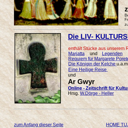
......
z
Be
F
z
Die LIV- KULTURS
enthält Stücke aus unserem R
Marjatta
und
Legenden
......
....
Requiem für Margarete Poret
Die Königin der Kelche
u.a.m
Eine Heilige Reise
......
und
Ar Gwyr
Online - Zeitschrift für Kul
Hrsg.
W.Dörge - Heller
.. ...
zum Anfang dieser Seite
HOME TU